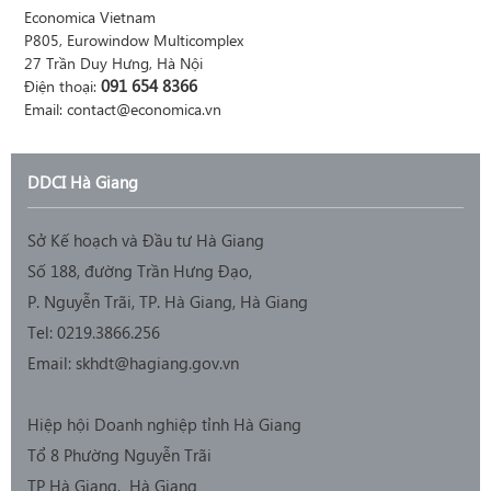
Economica Vietnam
P805, Eurowindow Multicomplex
27 Trần Duy Hưng, Hà Nội
091 654 8366
Điện thoại:
Email: contact@economica.vn
DDCI Hà Giang
Sở Kế hoạch và Đầu tư Hà Giang
Số 188, đường Trần Hưng Đạo,
P. Nguyễn Trãi, TP. Hà Giang, Hà Giang
Tel: 0219.3866.256
Email: skhdt@hagiang.gov.vn
Hiệp hội Doanh nghiệp tỉnh Hà Giang
Tổ 8 Phường Nguyễn Trãi
TP Hà Giang, Hà Giang