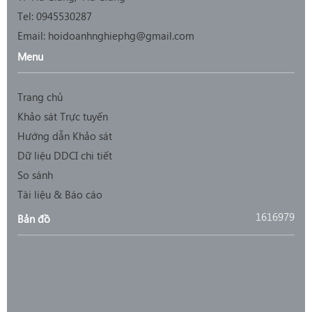
Tel: 0945530287
Email: hoidoanhnghiephg@gmail.com
Menu
Trang chủ
Khảo sát Trực tuyến
Hướng dẫn Khảo sát
Dữ liệu DDCI chi tiết
So sánh
Tài liệu & Báo cáo
1616979
Bản đồ